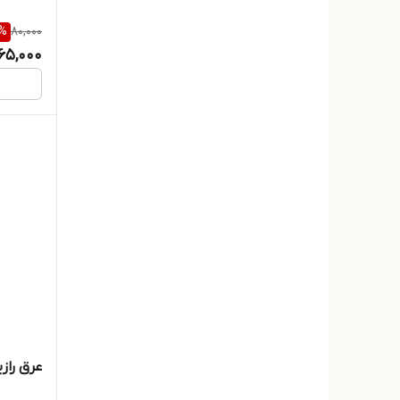
%
80,000
65,000
عرق رازیانه س