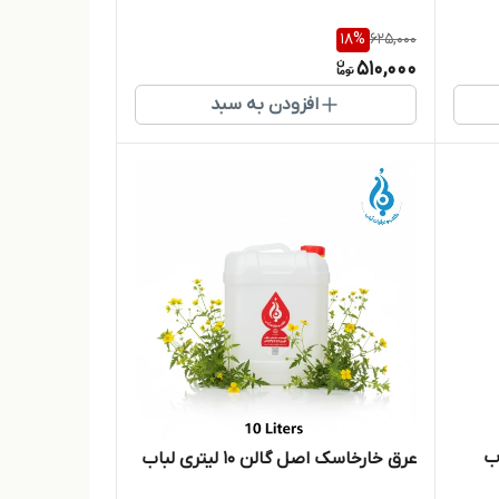
18
%
625,000
510,000
افزودن به سبد
عرق خارخاسک اصل گالن ۱۰ لیتری لباب