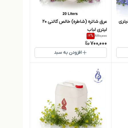
سنی وحشی اصل گالن ۱۰ لیتری
عرق شاتره (شاطره) خالص گالنی ۲۰
لیتری لباب
19
%
870,000
700,000
افزودن به سبد