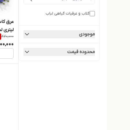
گلاب و عرقیات گیاهی لباب
لیتری ل
موجودی
870,000
00,000
محدوده قیمت