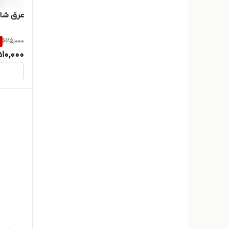
عرق شاتره ا
%
625,000
510,000