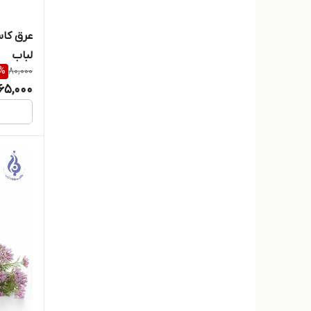
لباب
%
80,000
65,000