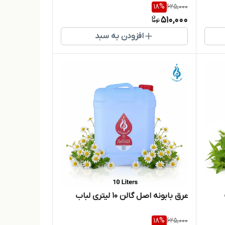
18
%
625,000
510,000
افزودن به سبد
عرق بابونه اصل گالن 10 لیتری لباب
18
%
625,000