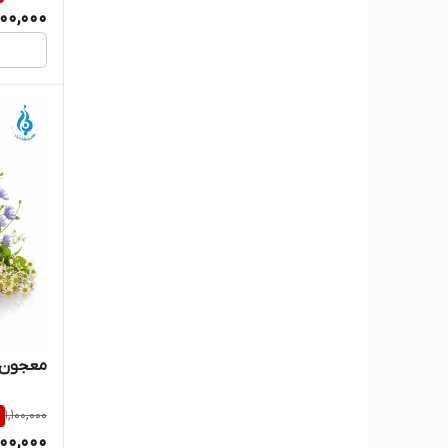
00,000
معجون هفت 
%
1,100,000
00,000