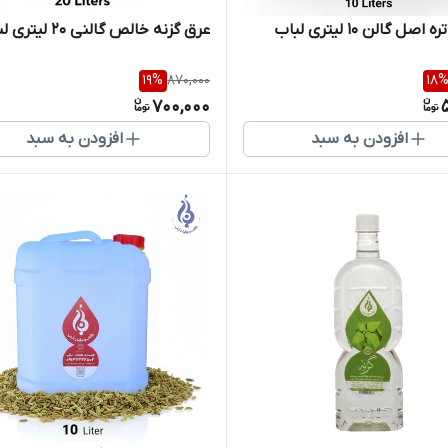
صل گالن ۱۰ لیتری لباب
عرق گزنه خالص گالنی 20 لیتری لباب
19
%
870,000
18
700,000
افزودن به سبد
افزودن به سبد