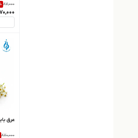
%
87,000
70,000
عرق بابونه 
870,000