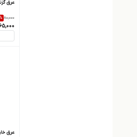
عرق گزنه سنتی
%
80,000
65,000
عرق خارشتر س