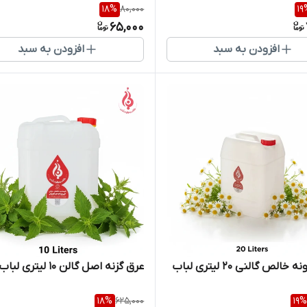
18
%
80,000
19
65,000
افزودن به سبد
افزودن به سبد
خالص گالنی 20 لیتری لباب
عرق گزنه اصل گالن 10 لیتری لباب
18
%
625,000
19
%