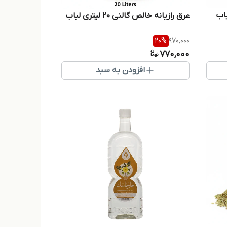
عرق رازیانه خالص گالنی 20 لیتری لباب
20
%
970,000
770,000
افزودن به سبد