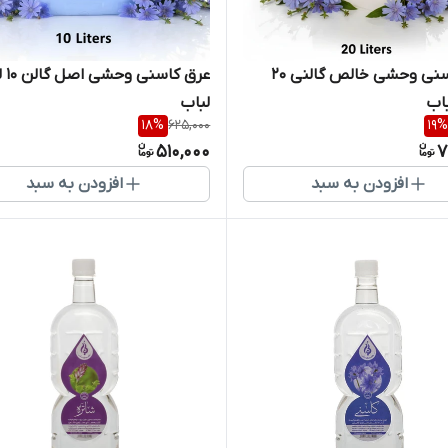
عرق کاسنی وحشی خالص گالنی ۲۰
عرق کا
باب
لباب
18
%
625,000
19
%
510,000
7
افزودن به سبد
افزودن به سبد