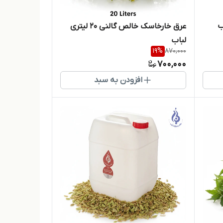
عرق خارخاسک خالص گالنی ۲۰ لیتری
لباب
19
%
870,000
700,000
افزودن به سبد