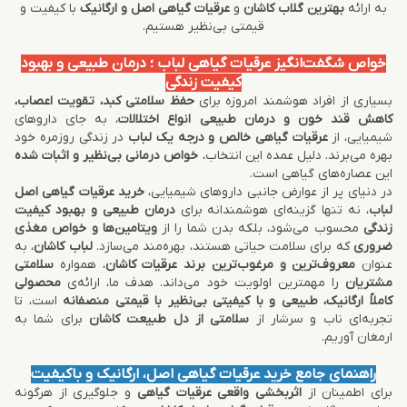
به ارائه
بهترین گلاب کاشان
و
عرقیات گیاهی اصل و ارگانیک
با کیفیت و
قیمتی بی‌نظیر هستیم.
خواص شگفت‌انگیز عرقیات گیاهی لباب ؛ درمان طبیعی و بهبود
کیفیت زندگی
بسیاری از افراد هوشمند امروزه برای
حفظ سلامتی کبد، تقویت اعصاب،
کاهش قند خون و درمان طبیعی انواع اختلالات
، به جای داروهای
شیمیایی، از
عرقیات گیاهی خالص و درجه یک لباب
در زندگی روزمره خود
بهره می‌برند. دلیل عمده این انتخاب،
خواص درمانی بی‌نظیر و اثبات شده
این عصاره‌های گیاهی است.
در دنیای پر از عوارض جانبی داروهای شیمیایی،
خرید عرقیات گیاهی اصل
لباب
، نه تنها گزینه‌ای هوشمندانه برای
درمان طبیعی و بهبود کیفیت
زندگی
محسوب می‌شود، بلکه بدن شما را از
ویتامین‌ها و خواص مغذی
ضروری
که برای سلامت حیاتی هستند، بهره‌مند می‌سازد.
لباب کاشان
، به
عنوان
معروف‌ترین و مرغوب‌ترین برند عرقیات کاشان
، همواره
سلامتی
مشتریان
را مهمترین اولویت خود می‌داند. هدف ما، ارائه‌ی
محصولی
کاملاً ارگانیک، طبیعی و با کیفیتی بی‌نظیر با قیمتی منصفانه
است، تا
تجربه‌ای ناب و سرشار از
سلامتی از دل طبیعت کاشان
برای شما به
ارمغان آوریم.
راهنمای جامع خرید عرقیات گیاهی اصل، ارگانیک و باکیفیت
برای اطمینان از
اثربخشی واقعی عرقیات گیاهی
و جلوگیری از هرگونه