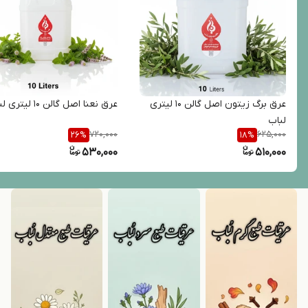
عرق برگ زیتون اصل گالن 10 لیتری
عرق نعنا اصل گالن 10 لیتری لباب
لباب
720,000
625,000
26
%
18
%
530,000
510,000