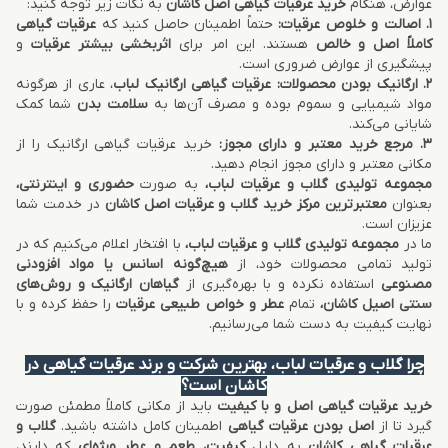
عوارض، هنگام
خرید عرقیات گیاهی اصل کاشان
به نکات زیر توجه کنید:
1. اصالت و خلوص عرقیات:
حتماً اطمینان حاصل کنید که
عرقیات گیاهی
کاملاً اصل و خالص
هستند. این امر برای
اثربخشی بیشتر عرقیات
و
پیشگیری از عوارض ضروری است.
2. ارگانیک بودن محصولات:
عرقیات گیاهی ارگانیک لباب
، عاری از هرگونه
مواد شیمیایی و سموم بوده و مصرف آن‌ها به
سلامت بدن
شما کمک
شایانی می‌کند.
3. مرجع خرید معتبر و دارای مجوز:
خرید عرقیات گیاهی ارگانیک را از
مکانی معتبر و دارای مجوز انجام دهید.
مجموعه تولیدی گلاب و عرقیات لباب،
به صورت
حضوری و اینترنتی،
بعنوان
معتبرترین مرکز خرید گلاب و عرقیات اصل کاشان
در خدمت شما
عزیزان است.
ما در
مجموعه تولیدی گلاب و عرقیات لباب،
با افتخار اعلام می‌کنیم که در
تولید تمامی محصولات خود، از
هیچ‌گونه اسانس یا مواد افزودنی
مصنوعی
استفاده نکرده و با بهره‌گیری از
گیاهان ارگانیک و روش‌های
سنتی اصیل کاشان،
تمام
عطر و خواص طبیعی عرقیات
را حفظ کرده و با
نهایت کیفیت به دست شما می‌رسانیم.
چرا گلاب و عرقیات لباب، بهترین شرکت و برند عرقیات گیاهی در
کاشان است؟
خرید عرقیات گیاهی اصل و با کیفیت
باید از مکانی کاملاً مطمئن صورت
گیرد تا از
اصل بودن عرقیات گیاهی
اطمینان کامل داشته باشید.
گلاب و
عرقیات گیاهی کاشان
به دلیل
کیفیت، طعم و عطر ویژه‌ای
که دارند،