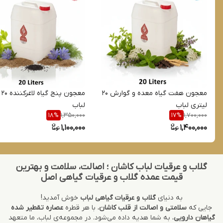
معجون هفت گیاه معده و گوارش 20
معج
لیتری لباب
لباب
1,350,000
1,700,000
18
%
17
%
1,100,000
1,400,000
گلاب و عرقیات لباب کاشان ؛ اصالت، سلامت و بهترین
قیمت عمده گلاب و عرقیات گیاهی اصل
به دنیای
گلاب و عرقیات گیاهی لباب
خوش آمدید!
جایی که
سلامتی و اصالت از قلب کاشان
، با هر قطره
عصاره تقطیر شده
گیاهان دارویی
، به شما هدیه داده می‌شود. در مجموعه‌ی لباب، ما متعهد