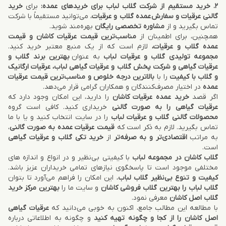
2. خرید مستقیم از شرکت گلاب لباب برای خریدهای عمده:
برای
خرید
گالنی عرقیات و سفارش عمده گلاب و عرقیات
، می‌توانید مستقیماً با شرکت
تماس بگیرید و از
مشاوره تخصصی رایگان
بهره‌مند شوید.
همچنین، برای اطمینان از
مناسب‌ترین قیمت عرقیات کاشان و قیمت
عمده گلاب و عرقیات،
لازم است که از یک منبع معتبر خرید کنید.
مجموعه تولیدی گلاب و عرقیات لباب
به عنوان
بهترین برند گلاب و
عرقیات گیاهی و شرکت پخش گلاب و عرقیات گیاهی لباب، عرقیات ارگانیک
و گلاب با کیفیت
را با
بالاترین درجه خلوص و مناسب‌ترین قیمت عرقیات
عمده
در اختیار مصرف‌کنندگان و همکاران گرامی قرار می‌دهد.
اگر قصد
خرید عمده عرقیات کاشان
را دارید، این امکان وجود دارد که
عرقیات گیاهی را به صورت گالنی
خریداری کنید. کافی است گروه
محصولات گالنی گلاب و عرقیات لباب
را در سایت انتخاب کنید و یا با ما
تماس بگیرید. لازم به ذکر است که
قیمت عرقیات عمده به صورت گالنی
،
به مراتب
اقتصادی‌تر و به صرفه‌تر
از
خرید تکی گلاب و عرقیات گیاهی
است.
گلاب کاشان در مجموعه لباب
با کیفیتی بی‌نظیر و در انواع و اندازه های
مختلفی موجود است تا پاسخگوی نیازهای تمامی خریداران عزیز باشد.
کیفیت و تنوع بی‌نظیر گلاب لباب
، این امکان را فراهم می‌آورد تا بتوان
گلاب لباب را بهترین گلاب فروشی کاشان
و سایت ما را
بهترین مرکز خرید
گلاب اصل کاشان
معرفی نمود.
با مطالعه این مطالب جامع، اکنون به خوبی می‌دانید که
عرقیات گیاهی
اصل کاشان را از کجا و چگونه تهیه کنید
و چگونه به اطلاعاتی درباره