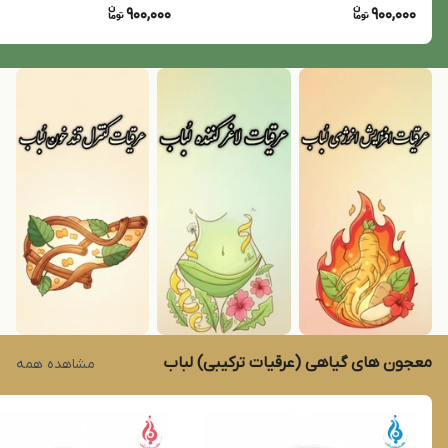
900,000
900,000
معجون های گیاهی (عرقیات ترکیبی) لباب
مشاهده همه