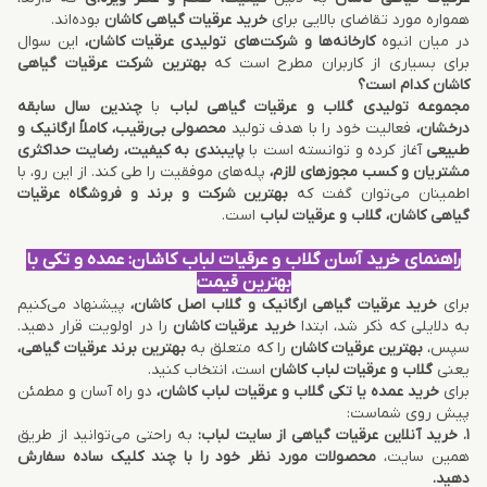
همواره مورد تقاضای بالایی برای
خرید عرقیات گیاهی کاشان
بوده‌اند.
در میان انبوه
کارخانه‌ها و شرکت‌های تولیدی عرقیات کاشان،
این سوال
برای بسیاری از کاربران مطرح است که
بهترین شرکت عرقیات گیاهی
کاشان کدام است؟
مجموعه تولیدی گلاب و عرقیات گیاهی لباب
با
چندین سال سابقه
درخشان،
فعالیت خود را با هدف تولید
محصولی بی‌رقیب، کاملاً ارگانیک و
طبیعی
آغاز کرده و توانسته است با
پایبندی به کیفیت، رضایت حداکثری
مشتریان و کسب مجوزهای لازم،
پله‌های موفقیت را طی کند. از این رو، با
اطمینان می‌توان گفت که
بهترین شرکت و برند و فروشگاه عرقیات
گیاهی کاشان، گلاب و عرقیات لباب
است.
راهنمای خرید آسان گلاب و عرقیات لباب کاشان: عمده و تکی با
بهترین قیمت
برای
خرید عرقیات گیاهی ارگانیک و گلاب اصل کاشان،
پیشنهاد می‌کنیم
به دلایلی که ذکر شد، ابتدا
خرید عرقیات کاشان
را در اولویت قرار دهید.
سپس،
بهترین عرقیات کاشان
را که متعلق به
بهترین برند عرقیات گیاهی،
یعنی
گلاب و عرقیات لباب کاشان
است، انتخاب کنید.
برای
خرید عمده یا تکی گلاب و عرقیات لباب کاشان،
دو راه آسان و مطمئن
پیش روی شماست:
1. خرید آنلاین عرقیات گیاهی از سایت لباب:
به راحتی می‌توانید از طریق
همین سایت،
محصولات مورد نظر خود را با چند کلیک ساده سفارش
دهید.