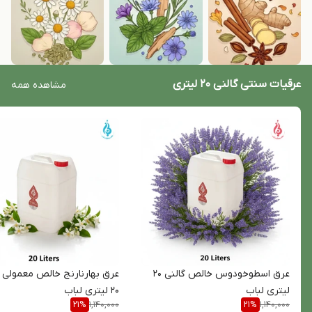
عرقیات سنتی گالنی 20 لیتری
مشاهده همه
عرق اسطوخودوس خالص گالنی 20
عرق بهارنارنج خالص معمولی گ
لیتری لباب
20 لیتری لباب
1,140,000
1,140,000
21
%
21
%