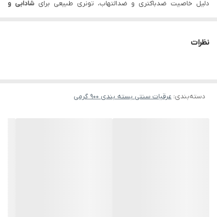
دلیل خاصیت ضدباکتری و ضدالتهاب، تونری طبیعی برای
شادابی و
جوان‌سازی پوست
است.
برای استفاده شخصی بهترین انتخاب بوده و جهت حجم‌های بزرگ‌تر
نظرات
می‌توانید
عرق زنیان اصل گالن ۱۰ لیتری لباب
یا
عرق زنیان خالص گالنی
۲۰ لیتری لباب
را تهیه کنید.
دسته‌بندی
:
عرقیات سنتی بسته بندی 900 گرمی