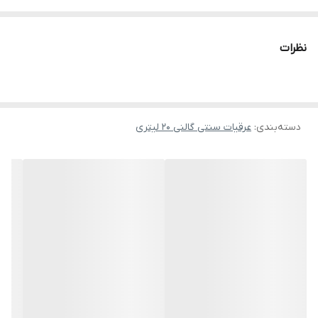
افزایش توان بدن بسیار ارزشمند است.
خواص و مزایا
نظرات
بهبود عملکرد گوارش:
این عرق با افزایش ترشح آنزیم‌های گوارشی به
هضم آسان غذا و کاهش نفخ کمک می‌کند.
کمک به کاهش وزن:
ترکیبات فعال در زنیان باعث تحریک متابولیسم و
دسته‌بندی
:
چربی‌سوزی در بدن می‌شود.
عرقیات سنتی گالنی 20 لیتری
افزایش شادابی و تقویت ایمنی:
سرشار از خواص ضدباکتری و ضدالتهاب
بوده و با حفظ سلامت پوست، سیستم ایمنی را نیز تقویت می‌کند.
پیشنهاد تکمیلی
در صورت نیاز به حجم کمتر، می‌توانید
عرق زنیان اصل گالن ۱۰ لیتری
لباب
یا
عرق زنیان سنتی ۹۰۰ سی‌سی لباب
را تهیه کنید تا مطابق میزان
مصرف، انتخابی مقرون به صرفه داشته باشید.