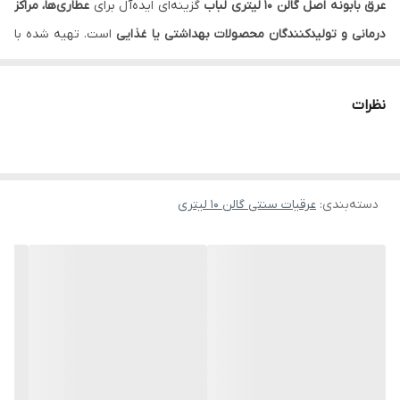
عرق بابونه اصل گالن ۱۰ لیتری لباب
گزینه‌ای ایده‌آل برای
عطاری‌ها، مراکز
درمانی و تولیدکنندگان محصولات بهداشتی یا غذایی
است. تهیه شده با
روش سنتی کاشان
از گل‌های مرغوب بابونه، این عرق در حجم بالا نیز
کیفیت و عطر خود را کاملاً حفظ می‌کند.
نظرات
خواص و مزایا
آرام‌بخش، رفع اضطراب و کمک به خواب راحت
بهبود عملکرد معده و روده
دسته‌بندی
:
عرقیات سنتی گالن 10 لیتری
خاصیت ضدباکتری و بهبود التهاب‌های پوستی
روش مصرف
یک فنجان دو تا سه بار در روز
مناسب ترکیب در دمنوش‌ها، شربت‌ها یا ماسک‌های گیاهی
پیشنهاد خرید
برای حجم کمتر:
عرق بابونه سنتی ۹۰۰ سی‌سی لباب
برای حجم بیشتر:
عرق بابونه خالص گالنی ۲۰ لیتری لباب