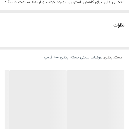
انتخابی عالی برای کاهش استرس، بهبود خواب و ارتقاء سلامت دستگاه
گوارش است. عطر ملایم و ترکیبات گیاهی فعال آن، استفاده روزانه را
دلپذیر و درمانی می‌سازد.
نظرات
خواص و مزایا
آرام‌بخش طبیعی
کاهش استرس، اضطراب و بهبود کیفیت خواب.
دسته‌بندی
:
عرقیات سنتی بسته بندی 900 گرمی
تقویت گوارش و ضدالتهاب قوی
پیشگیری از نفخ، کولیت و تسکین مشکلات معده و روده.
سلامت پوست و سیستم ایمنی
کمک به بهبود التهاب‌های پوستی و افزایش مقاومت بدن.
روش مصرف
روزانه ۲ تا ۳ بار، یک فنجان بعد از غذا
قابل ترکیب با عسل یا آب برای طعم ملایم‌تر
پیشنهاد خرید