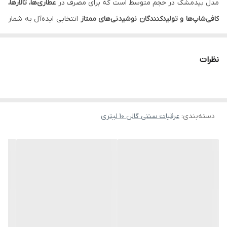
مدل بیدمشک در حجم متوسط است که برای مصرف در
عطاری‌ها، تالارها،
کافی‌شاپ‌ها و تولیدکنندگان نوشیدنی‌های ممتاز
انتخابی ایده‌آل به شمار
می‌رود. این محصول از گل‌های تازه و مرغوب بیدمشک به روش سنتی و
بهداشتی تقطیر شده و دارای طبع سرد و تر است. مناسب کسانی که
نظرات
رایحه‌ای ماندگار و اثر آرام‌بخش سریع می‌خواهند.
خواص و مزایا
آرام‌بخش قوی اعصاب و کاهش استرس
دسته‌بندی
:
عرقیات سنتی گالن 10 لیتری
تقویت قلب، گردش خون و کیفیت خواب
عطر و طعم ماندگارتر از مدل معمولی
پیشنهاد خرید
برای حجم کمتر:
عرق بیدمشک ویژه (سنگین) ۹۰۰ سی‌سی لباب
برای حجم بیشتر:
عرق بیدمشک خالص سنگین گالنی ۲۰ لیتری لباب
برای نسخه ملایم‌تر:
عرق بیدمشک گالن ۱۰ لیتری لباب