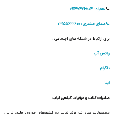
📞
همراه : 09137426504
📞صدای مشتری : 03155622600
برای ارتباط در شبکه های اجتماعی :
و
اتس آپ
تلگرام
ایتا
صادرات گلاب و عرقیات گیاهی لباب
محصولات صادراتی برند لباب به کشورهای حوزه‌ی خلیج فارس