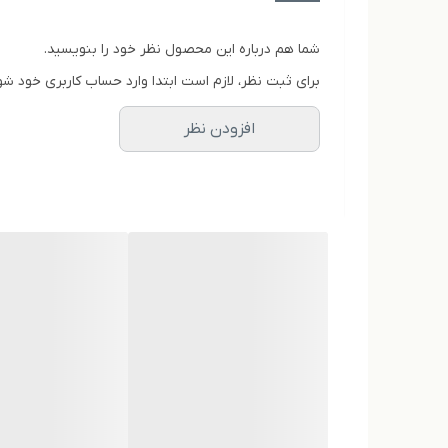
مناسب تولید محصولات آرایشی و بهداشتی گیاهی
کیفیت ثابت و ماندگاری بالا در ذخیره طولانی‌مدت
شما هم درباره این محصول نظر خود را بنویسید.
روش مصرف پیشنهادی
برای ثبت نظر، لازم است ابتدا وارد حساب کاربری خود شو
مانند سایز ۱۰ لیتری، خوراکی یا موضعی، با رعایت دستورالعمل‌های سنتی جهت بهره‌مندی کامل از خواص.
افزودن نظر
لینک‌های مرتبط
سایز کوچک‌تر:
عرق شلتوک اصل گالن ۱۰ لیتری لباب