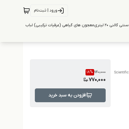
ورود | ثبت‌نام
ی گالنی 20 لیتری
معجون های گیاهی (عرقیات ترکیبی) لباب
18
%
940,000
Scientifi
770,000
افزودن به سبد خرید