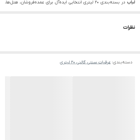
لباب
در بسته‌بندی ۲۰ لیتری انتخابی ایده‌آل برای عمده‌فروشان، هتل‌ها،
تالارها و مراکز تولید محصولات گیاهی است. این محصول به روش سنتی
کاشان تهیه و بدون هرگونه افزودنی شیمیایی عرضه می‌شود، تا عطر و
نظرات
خواص گیاه شاهسپرم به طور کامل حفظ شود.
خواص و مزایا
بیشترین صرفه‌جویی برای مصرف‌کنندگان عمده
دسته‌بندی
:
عرقیات سنتی گالنی 20 لیتری
مناسب برای تهیه محصولات درمانی و خوشبوکننده طبیعی
حفظ کیفیت در نگهداری طولانی‌مدت
موارد مصرف پیشنهادی
مانند سایز ۱۰ لیتری، با قابلیت استفاده گسترده در مصارف صنعتی سبک
و عطاری‌های بزرگ.
لینک‌های مرتبط
سایز کوچک‌تر:
عرق شاهسپرم اصل گالن ۱۰ لیتری لباب