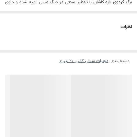
برگ گردوی تازه کاشان
با
تقطیر سنتی در دیگ مسی
تهیه شده و حاوی
حداکثر خواص گیاه است.
خواص و مزایا
نظرات
کاهش قند خون و بهبود سلامت قلب
پشتیبانی از
عملکرد قلب
و گردش خون بهتر.
بهبود عملکرد کلیه‌ها و صفرا
دسته‌بندی
:
عرقیات سنتی گالنی 20 لیتری
پاکسازی بدن و تقویت سیستم گوارش.
سلامت مفاصل و پوست
کاهش التهاب و کمک به
درخشندگی پوست
.
روش مصرف
یک تا دو بار در روز
بهترین زمان مصرف:
قبل از وعده اصلی غذا
پیشنهاد خرید
برای حجم کمتر:
عرق برگ گردو اصل گالن ۱۰ لیتری لباب
یا
عرق برگ گردو