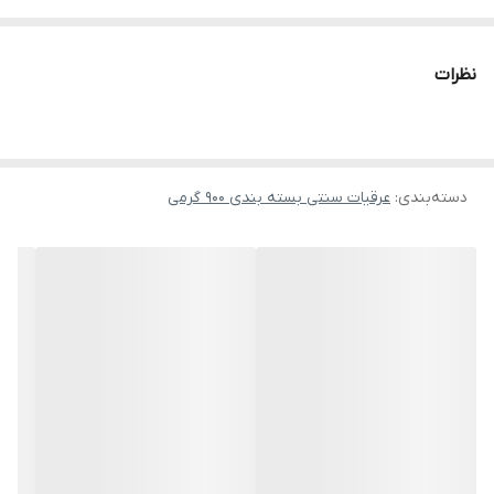
بوده و گزینه‌ای مناسب برای حفظ سلامتی در مصرف روزانه به شمار
می‌رود.
نظرات
خواص و مزایا
تقویت سیستم ایمنی و تصفیه خون
سرشار از پتاسیم و ویتامین C برای ارتقاء دفاع طبیعی بدن.
دسته‌بندی
:
عرقیات سنتی بسته بندی 900 گرمی
بهبود مشکلات پوستی و گوارشی
کمک به درمان اگزما، آکنه، رفع یبوست و بهبود هضم.
کنترل فشار و قند خون
کاهش فشار خون و کمک به مدیریت دیابت.
ضد التهاب و ضد عفونت طبیعی
حمایت از سلامت کبد، کیسه صفرا و کاهش التهاب مفاصل.
طبع گیاه
گرم و خشک؛ مناسب برای تقویت مزاج سرد.
روش مصرف