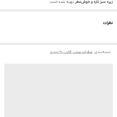
زیره سبز تازه و خوش‌عطر
تهیه شده است.
خواص و مزایا
بهبود گوارش و ضد نفخ قوی
نظرات
کاهش نفخ و بهبود هضم حتی در مصرف غذاهای سنگین.
افزایش متابولیسم و کنترل وزن
کمک به سوزاندن چربی‌های اضافه به شکل طبیعی.
دسته‌بندی
:
عرقیات سنتی گالنی 20 لیتری
پاکسازی بدن و تقویت کبد
پشتیبانی از عملکرد سالم کبد و صفرا.
روش مصرف
یک تا دو بار در روز
قبل از وعده غذایی
مصرف منظم برای حفظ اثرات
پیشنهاد خرید
برای حجم کمتر:
عرق زیره سبز اصل گالن ۱۰ لیتری لباب
یا
عرق زیره سبز
سنتی ۹۰۰ سی‌سی لباب