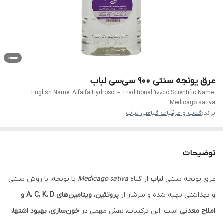
عرق یونجه سنتی ۹۰۰ سی‌سی لباب
English Name: Alfalfa Hydrosol – Traditional 900cc Scientific Name:
Medicago sativa
برند:
گلاب و عرقیات گیاهی لباب
توضیحات
عرق یونجه سنتی
لباب
از گیاه
Medicago sativa
یا یونجه، با روش سنتی
و بهداشتی تهیه شده و سرشار از
پروتئین، ویتامین‌های A، C، K، D و
املاح معدنی
است. این ترکیبات، نقش مهمی در
خون‌سازی، بهبود اشتها،