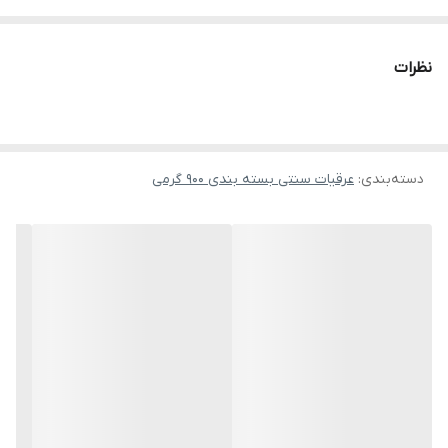
فعال گیاهی، به بهبود عملکرد آنزیم‌ها، تعادل هورمونی و تقویت اعصاب
کمک می‌کند. عطر ملایم و خواص دارویی آن، این محصول را به یکی از
نظرات
انتخاب‌های محبوب در طب سنتی ایرانی تبدیل کرده است.
خواص و مزایا
کاهش چربی و قند خون
دسته‌بندی
:
عرقیات سنتی بسته بندی 900 گرمی
تنظیم آنزیم‌های کبدی، کاهش LDL و کمک به کنترل دیابت.
تقویت گوارش و آرام‌بخش طبیعی
رفع نفخ، سوء‌هاضمه، بهبود استفراغ و کاهش گرفتگی‌های عضلانی شکم.
خاصیت ضدباکتری و آنتی‌اکسیدان قوی
کمک به مقابله با عفونت‌ها و کاهش التهاب‌های مزمن.
روش مصرف
نصف لیوان بعد از هر وعده غذایی
برای اثرات ماندگار، مصرف منظم توصیه می‌شود
پیشنهاد خرید