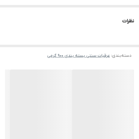
ویژه‌ای داشته باشد.
خواص و مزایا
نظرات
کمک به لاغری و کنترل وزن
حمایت از چربی‌سوزی، دفع سموم و ایجاد احساس سیری.
سلامت کبد
دسته‌بندی
:
عرقیات سنتی بسته بندی 900 گرمی
کاهش چربی‌های انباشته و بهبود عملکرد کبد.
کاهش التهاب و درد مفاصل
مناسب برای افراد با علائم روماتیسم و درد عضلانی.
روش مصرف
۲ تا ۳ فنجان در روز، قبل از غذا
بهترین زمان برای لاغری: صبح ناشتا، خالص یا با کمی آب
پیشنهاد خرید
برای حجم بیشتر:
عرق کرفس اصل گالن ۱۰ لیتری لباب
یا
عرق کرفس
خالص گالنی ۲۰ لیتری لباب