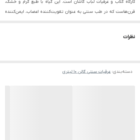
کارگاه‌ گلاب و عرقیات لباب کاشان است. این گیاه با طبع گرم و خشک،
قرن‌هاست که در طب سنتی به عنوان تقویت‌کننده اعصاب، ایمن‌کننده
بدن و بهبوددهنده عملکرد گوارش شناخته می‌شود.
بسته‌بندی ۱۰ لیتری، انتخابی مقرون‌به‌صرفه برای عطاری‌ها، رستوران‌ها و
نظرات
خانواده‌هایی است که مصرف منظم این نوشیدنی گیاهی را در برنامه
روزانه دارند.
خواص و مزایا
دسته‌بندی
:
عرقیات سنتی گالن 10 لیتری
تقویت سیستم ایمنی بدن و خاصیت ضدباکتری طبیعی
منبع غنی ویتامین‌های A، B، C، D، K، E و املاح مفید
کمک به استحکام استخوان‌ها و دندان‌ها
تنظیم قند خون و کمک به کنترل دیابت
بهبود عملکرد معده و روده، رفع یبوست و دل‌پیچه
ایجاد آرامش و کاهش فشار خون
روش مصرف پیشنهادی